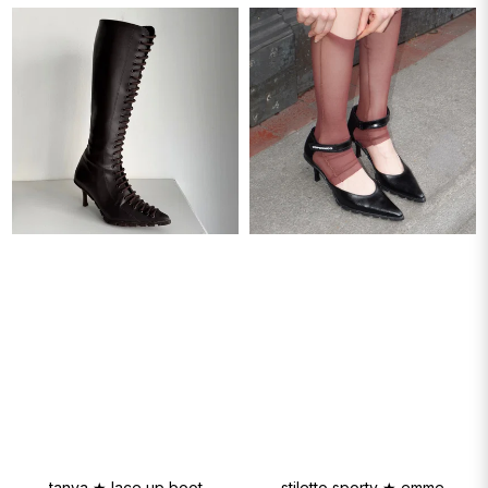
tanya ★ lace up boot
stiletto sporty ★ emme