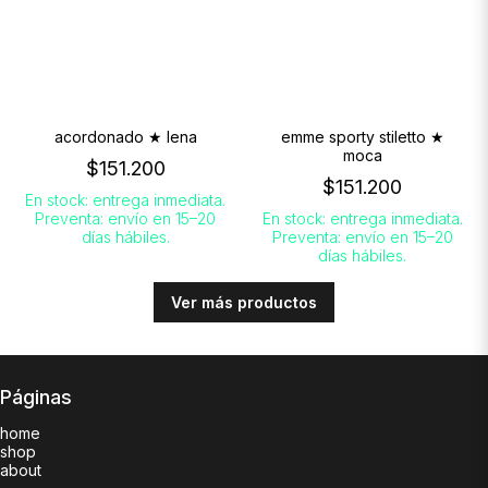
acordonado ★ lena
emme sporty stiletto ★
moca
$151.200
$151.200
En stock: entrega inmediata.
Preventa: envío en 15–20
En stock: entrega inmediata.
días hábiles.
Preventa: envío en 15–20
días hábiles.
Ver más productos
Páginas
home
shop
about