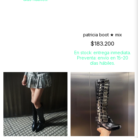
patricia boot ★ mix
$183.200
En stock: entrega inmediata.
Preventa: envío en 15–20
días hábiles.