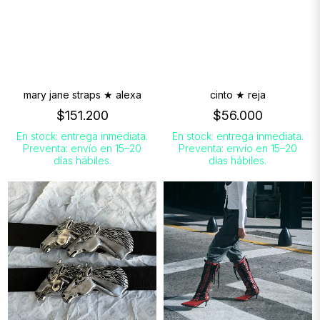
mary jane straps ★ alexa
cinto ★ reja
$151.200
$56.000
En stock: entrega inmediata.
En stock: entrega inmediata.
Preventa: envío en 15–20
Preventa: envío en 15–20
días hábiles.
días hábiles.