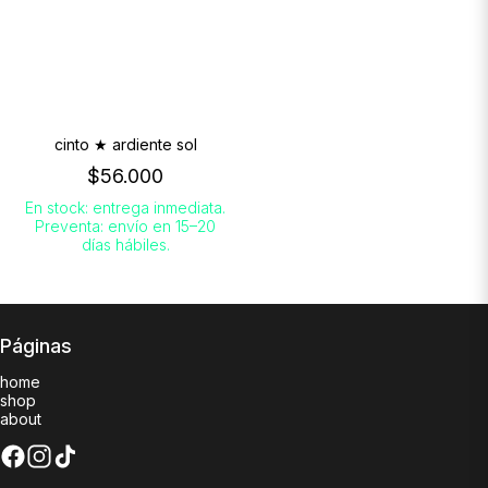
cinto ★ ardiente sol
$56.000
En stock: entrega inmediata.
Preventa: envío en 15–20
días hábiles.
Páginas
home
shop
about