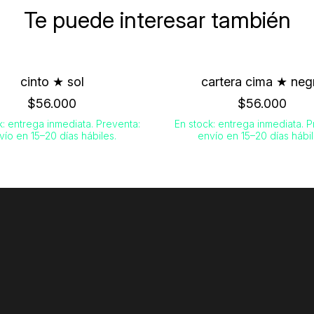
Te puede interesar también
cinto ★ sol
cartera cima ★ neg
$56.000
$56.000
k: entrega inmediata. Preventa:
En stock: entrega inmediata. P
vío en 15–20 días hábiles.
envío en 15–20 días hábil