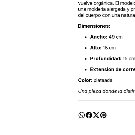
vuelve orgánica. El mode
una moldería alargada y p
del cuerpo con una natura
Dimensiones:
Ancho:
49 cm
Alto:
18 cm
Profundidad:
15 c
Extensión de corr
Color:
plateada
Una pieza donde la distin