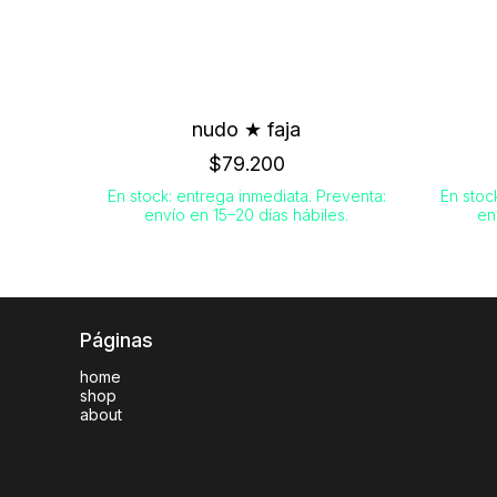
nudo ★ faja
$79.200
En stock: entrega inmediata. Preventa:
En stoc
envío en 15–20 días hábiles.
en
Páginas
home
shop
about