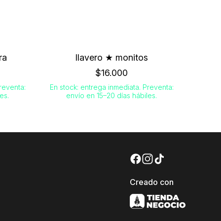
ra
llavero ★ monitos
$16.000
reventa:
En stock: entrega inmediata. Preventa:
es.
envío en 15–20 días hábiles.
Creado con