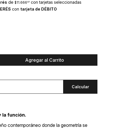
erés
de
con tarjetas seleccionadas
$11.666
67
TERÉS
con
tarjeta de DÉBITO
Agregar al Carrito
Calcular
y la función.
seño contemporáneo donde la geometría se