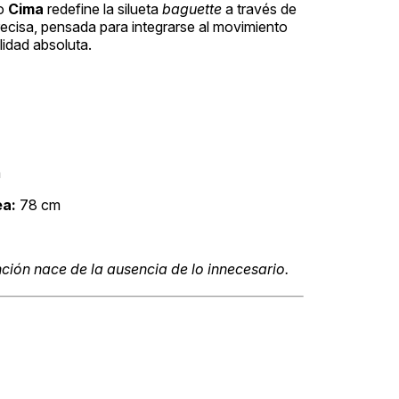
lo
Cima
redefine la silueta
baguette
a través de
recisa, pensada para integrarse al movimiento
lidad absoluta.
m
ea:
78 cm
ción nace de la ausencia de lo innecesario.